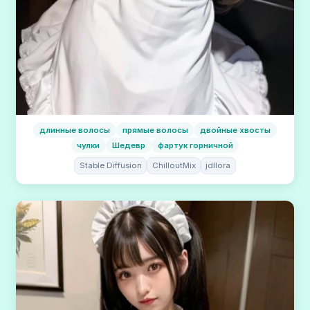
длинные волосы
прямые волосы
двойные хвосты
чулки
Шедевр
фартук горничной
Stable Diffusion
ChilloutMix
jdllora