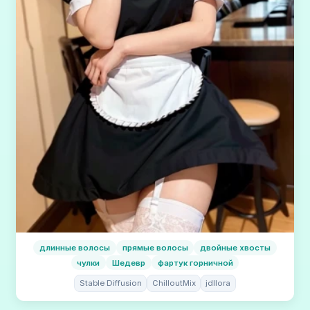
длинные волосы
прямые волосы
двойные хвосты
чулки
Шедевр
фартук горничной
Stable Diffusion
ChilloutMix
jdllora