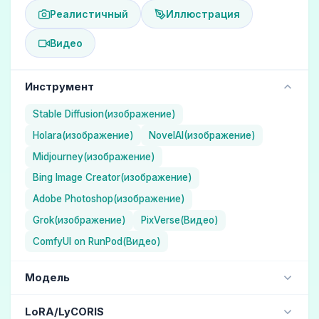
Реалистичный
Иллюстрация
Видео
Инструмент
Stable Diffusion(изображение)
Holara(изображение)
NovelAI(изображение)
Midjourney(изображение)
Bing Image Creator(изображение)
Adobe Photoshop(изображение)
Grok(изображение)
PixVerse(Видео)
ComfyUI on RunPod(Видео)
Модель
NAI Diffusion Anime Full (Иллюстрация) / NovelAI
LoRA/LyCORIS