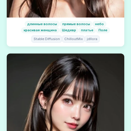
длинные волосы
прямые волосы
небо
красивая женщина
Шедевр
платье
Поле
Stable Diffusion
ChilloutMix
jdllora