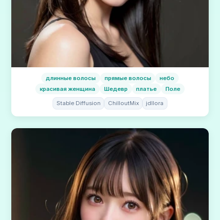
длинные волосы
прямые волосы
небо
красивая женщина
Шедевр
платье
Поле
Stable Diffusion
ChilloutMix
jdllora