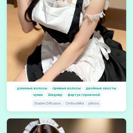
длинные волосы
прямые волосы
двойные хвосты
чулки
Шедевр
фартук горничной
Stable Diffusion
ChilloutMix
jdllora