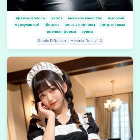
прямые волосы
хвост
высокое качество
высокий
мускулистый
Шедевр
мокрые волосы
острые глаза
военная форма
руины
Stable Diffusion
Henmix_Real v4.0