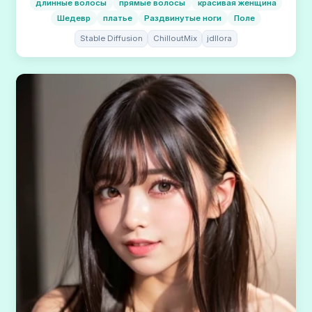
длинные волосы
прямые волосы
красивая женщина
Шедевр
платье
Раздвинутые ноги
Поле
Stable Diffusion
ChilloutMix
jdllora