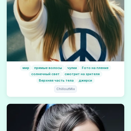
мир
прямые волосы
чулки
Fото на пленке
солнечный свет
смотрит на зрителя
Верхняя часть тела
джерси
ChilloutMix