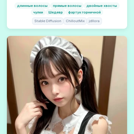
длинные волосы
прямые волосы
двойные хвосты
чулки
Шедевр
фартук горничной
Stable Diffusion
ChilloutMix
jdllora