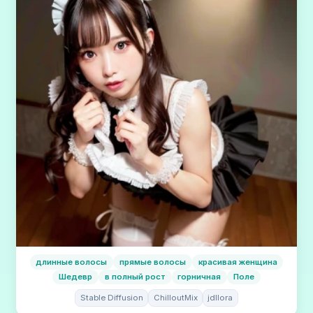
длинные волосы
прямые волосы
красивая женщина
Шедевр
в полный рост
горничная
Поле
Stable Diffusion
ChilloutMix
jdllora