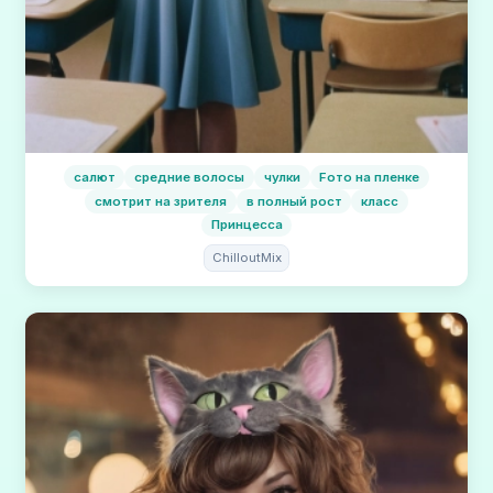
салют
средние волосы
чулки
Fото на пленке
смотрит на зрителя
в полный рост
класс
Принцесса
ChilloutMix