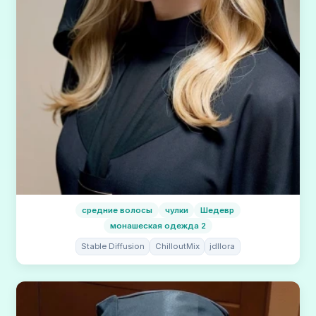
средние волосы
чулки
Шедевр
монашеская одежда 2
Stable Diffusion
ChilloutMix
jdllora