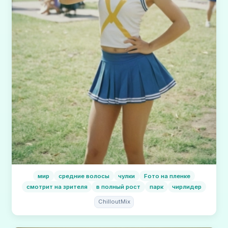
мир
средние волосы
чулки
Fото на пленке
смотрит на зрителя
в полный рост
парк
чирлидер
ChilloutMix