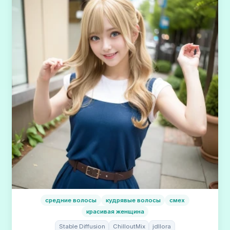
средние волосы
кудрявые волосы
смех
красивая женщина
Stable Diffusion
ChilloutMix
jdllora