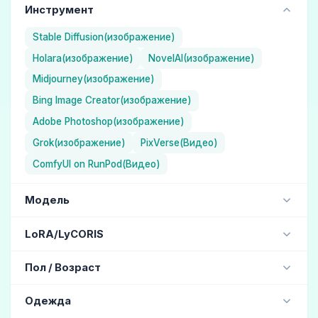
Инструмент
Stable Diffusion(изображение)
Holara(изображение)
NovelAI(изображение)
Midjourney(изображение)
Bing Image Creator(изображение)
Adobe Photoshop(изображение)
Grok(изображение)
PixVerse(Видео)
ComfyUI on RunPod(Видео)
Модель
NAI Diffusion Anime Full (Иллюстрация) / NovelAI
LoRA/LyCORIS
Aika (Иллюстрация) / Holara
jdllora
Пол / Возраст
ChilloutMix (Реалистичный) / Stable Diffusion
MJ version 5.1 (Реалистичный) / Midjourney
чулки
(158)
красивая женщина
(130)
Одежда
MJ version 4 (Реалистичный) / Midjourney
женщина
(122)
мужчина
(20)