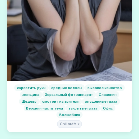
скрестить руки
средние волосы
высокое качество
женщина
Зеркальный фотоаппарат
Славянин
Шедевр
смотрит на зрителя
опущенные глаза
Верхняя часть тела
закрытые глаза
Офис
Волшебник
ChilloutMix