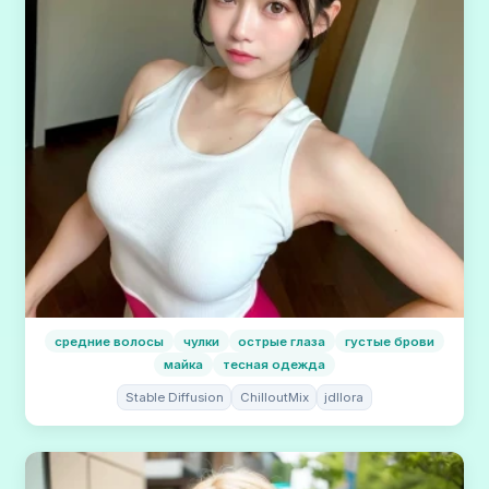
средние волосы
чулки
острые глаза
густые брови
майка
тесная одежда
Stable Diffusion
ChilloutMix
jdllora