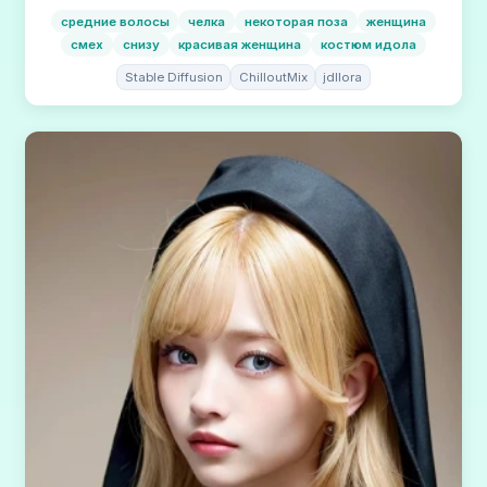
средние волосы
челка
некоторая поза
женщина
смех
снизу
красивая женщина
костюм идола
Stable Diffusion
ChilloutMix
jdllora