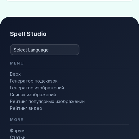
Каталог причесок
(3)
Модный
(3)
приседание
сидеть в спортзале
Фэшн-модель
(3)
Стильный
(2)
Spell Studio
MENU
Верх
Генератор подсказок
Генератор изображений
Список изображений
Рейтинг популярных изображений
Рейтинг видео
MORE
Форум
Статьи