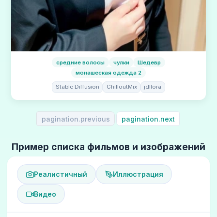
средние волосы
чулки
Шедевр
монашеская одежда 2
Stable Diffusion
ChilloutMix
jdllora
pagination.previous
pagination.next
Пример списка фильмов и изображений
Реалистичный
Иллюстрация
Видео