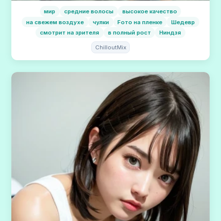
мир
средние волосы
высокое качество
на свежем воздухе
чулки
Fото на пленке
Шедевр
смотрит на зрителя
в полный рост
Ниндзя
ChilloutMix