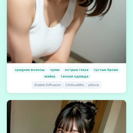
средние волосы
чулки
острые глаза
густые брови
майка
тесная одежда
Stable Diffusion
ChilloutMix
jdllora