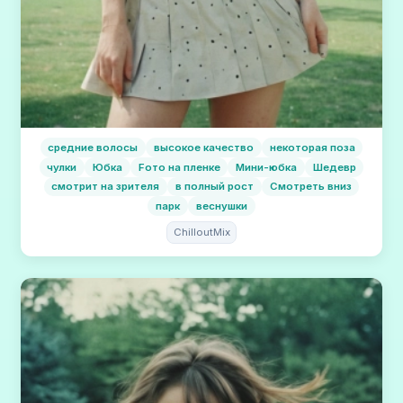
средние волосы
высокое качество
некоторая поза
чулки
Юбка
Fото на пленке
Мини-юбка
Шедевр
смотрит на зрителя
в полный рост
Смотреть вниз
парк
веснушки
ChilloutMix