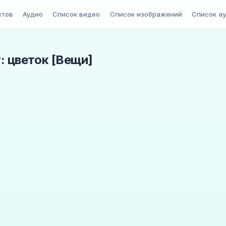
птов
Аудио
Список видео
Список изображений
Список а
г: цветок [Вещи]