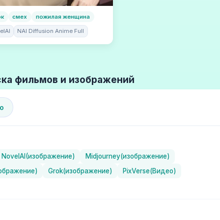
ок
смех
пожилая женщина
elAI
NAI Diffusion Anime Full
ка фильмов и изображений
о
NovelAI(изображение)
Midjourney(изображение)
зображение)
Grok(изображение)
PixVerse(Видео)