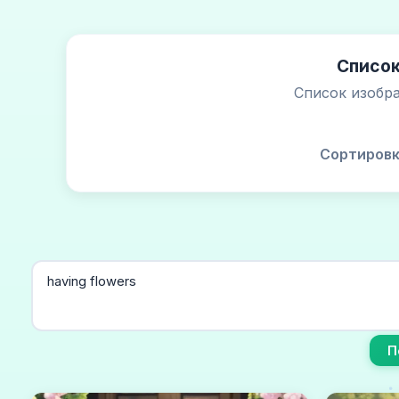
Список
Список изобра
Сортировк
П