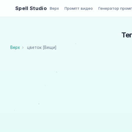
Spell Studio
Верх
Промпт видео
Генератор пром
Те
Верх
цветок [Вещи]