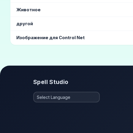
араб
(4)
орк
(4)
Славянин
(3)
гоблин
(2)
русс
Животное
Лягушка
другой
гравюра
(10)
мальчишеский
(4)
Каталог причесок
Изображение для Control Net
приседание
сидеть в спортзале
Spell Studio