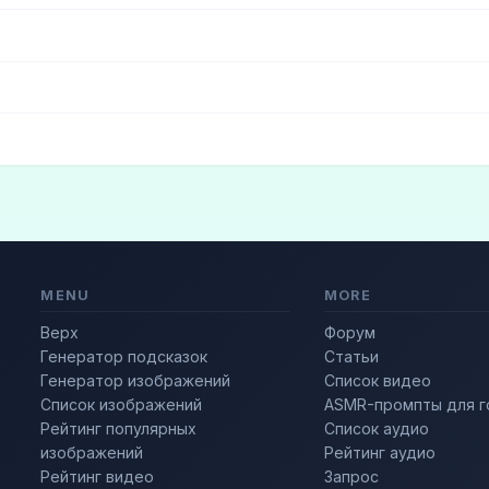
кий
(1)
Государственный флаг
(1)
(3)
Модный
(3)
Фэшн-модель
(3)
Стильный
(2)
MENU
MORE
Верх
Форум
Генератор подсказок
Статьи
Генератор изображений
Список видео
Список изображений
ASMR-промпты для г
Рейтинг популярных
Список аудио
изображений
Рейтинг аудио
Рейтинг видео
Запрос