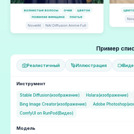
волнистые волосы
очки
цветок
цвет
пожилая женщина
платье
Nov
NovelAI
NAI Diffusion Anime Full
Пример спис
Реалистичный
Иллюстрация
Виде
Инструмент
Stable Diffusion(изображение)
Holara(изображение)
Bing Image Creator(изображение)
Adobe Photoshop(и
ComfyUI on RunPod(Видео)
Модель