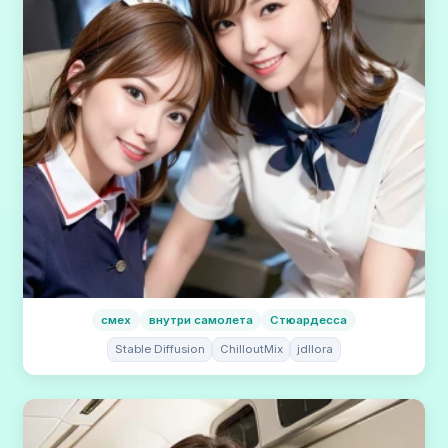
смех
внутри самолета
Стюардесса
Stable Diffusion
ChilloutMix
jdllora