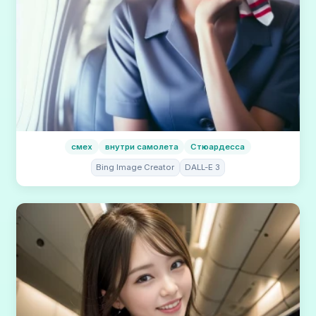
смех
внутри самолета
Стюардесса
Bing Image Creator
DALL-E 3