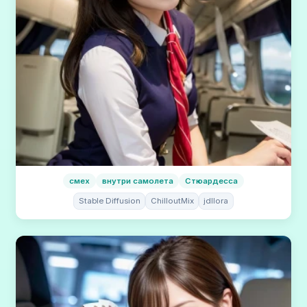
смех
внутри самолета
Стюардесса
Stable Diffusion
ChilloutMix
jdllora