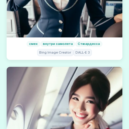
смех
внутри самолета
Стюардесса
Bing Image Creator
DALL-E 3