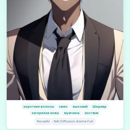
короткие волосы
смех
высокий
Шедевр
загорелая кожа
мужчина
костюм
NovelAI
NAI Diffusion Anime Full