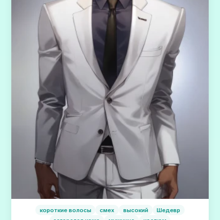
короткие волосы
смех
высокий
Шедевр