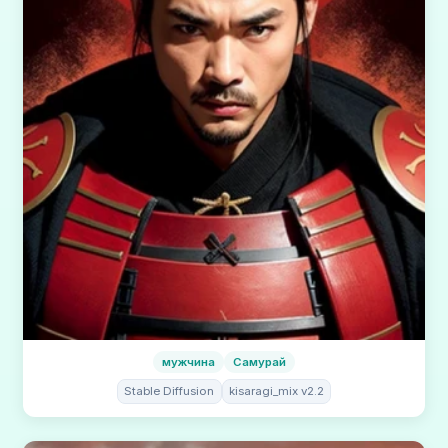
мужчина
Самурай
Stable Diffusion
kisaragi_mix v2.2