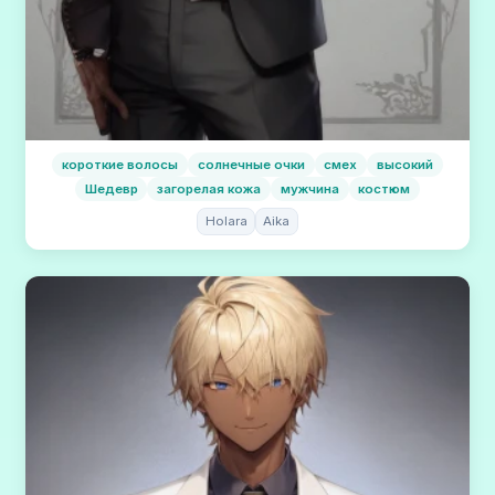
короткие волосы
солнечные очки
смех
высокий
Шедевр
загорелая кожа
мужчина
костюм
Holara
Aika