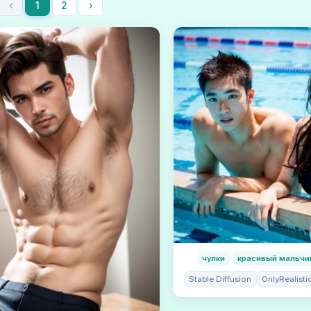
‹
1
2
›
чулки
красивый мальчи
Stable Diffusion
OnlyRealist