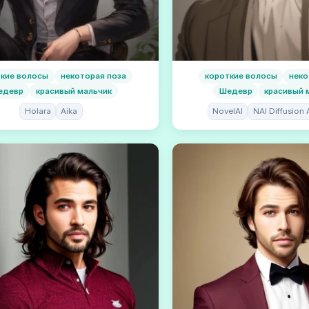
ткие волосы
некоторая поза
короткие волосы
неко
едевр
красивый мальчик
Шедевр
красивый 
Holara
Aika
NovelAI
NAI Diffusion 