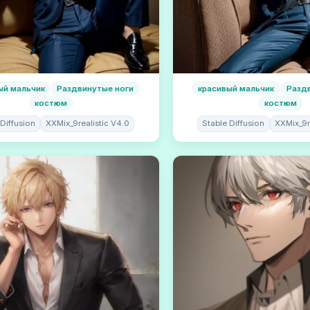
ый мальчик
Раздвинутые ноги
красивый мальчик
Разд
костюм
костюм
 Diffusion
XXMix_9realistic V4.0
Stable Diffusion
XXMix_9r