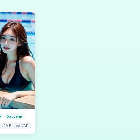
к
бассейн
ic v29 Baked VAE