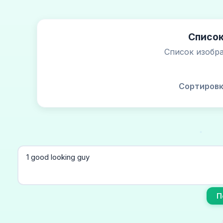
Список
Список изобра
Сортировк
П