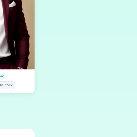
ик
lloutMix