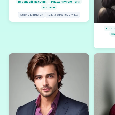
красивый мальчик
Раздвинутые ноги
костюм
Stable Diffusion
XXMix_9realistic V4.0
коро
Ш