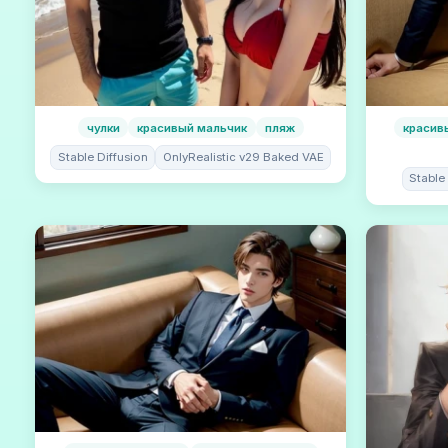
чулки
красивый мальчик
пляж
красив
Stable Diffusion
OnlyRealistic v29 Baked VAE
Stable