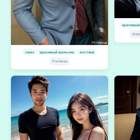
красивый
Stab
смех
красивый мальчик
костюм
PixVerse