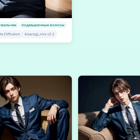
 мальчик
подмышечные волосы
le Diffusion
kisaragi_mix v2.2