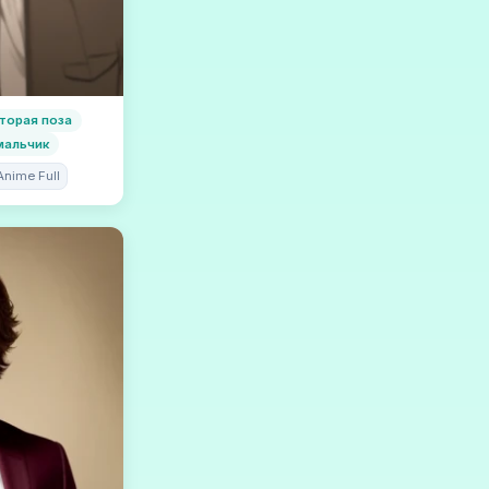
торая поза
мальчик
Anime Full