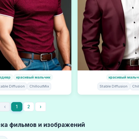
едевр
красивый мальчик
красивый мальч
table Diffusion
ChilloutMix
Stable Diffusion
Chi
‹
1
2
›
ка фильмов и изображений