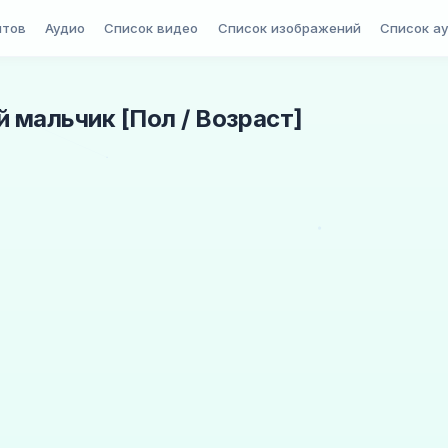
птов
Аудио
Список видео
Список изображений
Список а
й мальчик [Пол / Возраст]