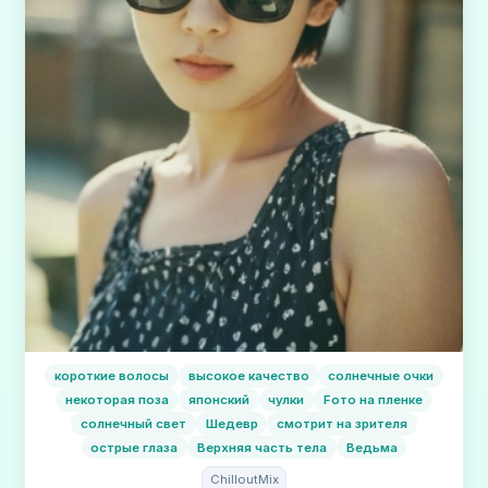
короткие волосы
высокое качество
солнечные очки
некоторая поза
японский
чулки
Fото на пленке
солнечный свет
Шедевр
смотрит на зрителя
острые глаза
Верхняя часть тела
Ведьма
ChilloutMix