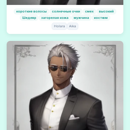
короткие волосы
солнечные очки
смех
высокий
Шедевр
загорелая кожа
мужчина
костюм
Holara
Aika