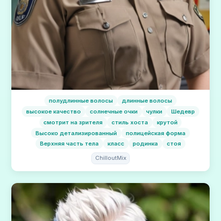
полудлинные волосы
длинные волосы
высокое качество
солнечные очки
чулки
Шедевр
смотрит на зрителя
стиль хоста
крутой
Высоко детализированный
полицейская форма
Верхняя часть тела
класс
родинка
стоя
ChilloutMix