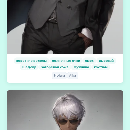
короткие волосы
солнечные очки
смех
высокий
Шедевр
загорелая кожа
мужчина
костюм
Holara
Aika