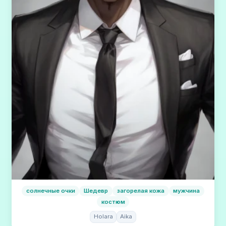
солнечные очки
Шедевр
загорелая кожа
мужчина
костюм
Holara
Aika