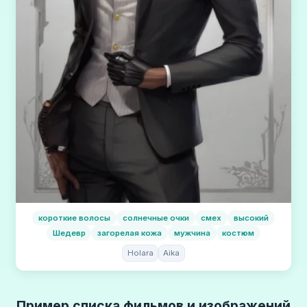
короткие волосы
солнечные очки
смех
высокий
Шедевр
загорелая кожа
мужчина
костюм
Holara
Aika
Пример списка фильмов и изображений