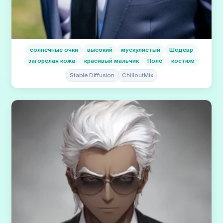
солнечные очки
высокий
мускулистый
Шедевр
загорелая кожа
красивый мальчик
Поле
костюм
Stable Diffusion
ChilloutMix