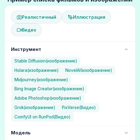
Реалистичный
Иллюстрация
Видео
Инструмент
Stable Diffusion(изображение)
Holara(изображение)
NovelAI(изображение)
Midjourney(изображение)
Bing Image Creator(изображение)
Adobe Photoshop(изображение)
Grok(изображение)
PixVerse(Видео)
ComfyUI on RunPod(Видео)
Модель