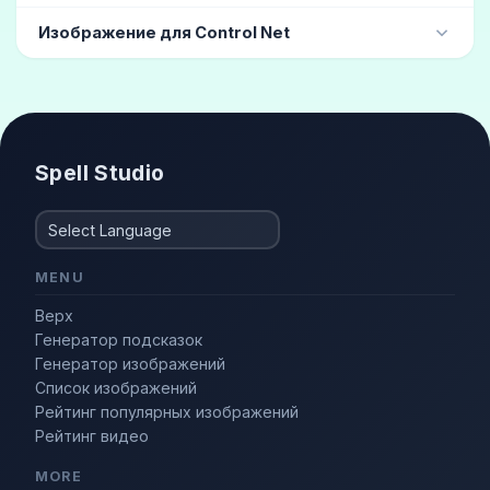
гравюра
(10)
мальчишеский
(4)
Изображение для Control Net
Каталог причесок
(3)
Модный
(3)
приседание
сидеть в спортзале
Фэшн-модель
(3)
Стильный
(2)
Spell Studio
MENU
Верх
Генератор подсказок
Генератор изображений
Список изображений
Рейтинг популярных изображений
Рейтинг видео
MORE