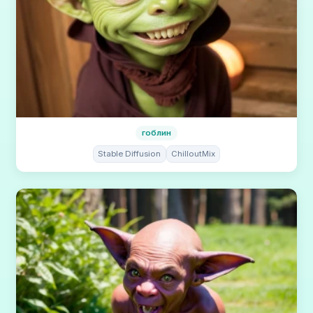
гоблин
Stable Diffusion
ChilloutMix