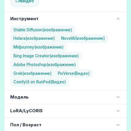
Видео
Инструмент
Stable Diffusion(изображение)
Holara(изображение)
NovelAI(изображение)
Midjourney(изображение)
Bing Image Creator(изображение)
Adobe Photoshop(изображение)
Grok(изображение)
PixVerse(Видео)
ComfyUI on RunPod(Видео)
Модель
NAI Diffusion Anime Full (Иллюстрация) / NovelAI
LoRA/LyCORIS
Aika (Иллюстрация) / Holara
jdllora
Пол / Возраст
ChilloutMix (Реалистичный) / Stable Diffusion