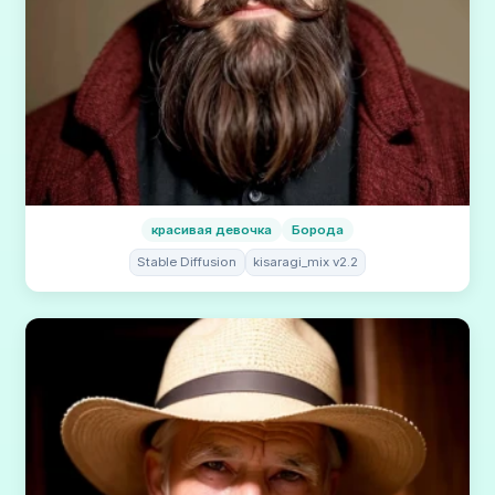
красивая девочка
Борода
Stable Diffusion
kisaragi_mix v2.2