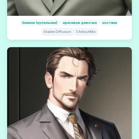
бикини (купальник)
красивая девочка
костюм
Stable Diffusion
ChilloutMix