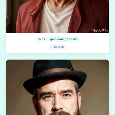
1
смех
красивая девочка
PixVerse