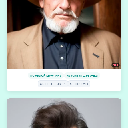
1
пожилой мужчина
красивая девочка
Stable Diffusion
ChilloutMix