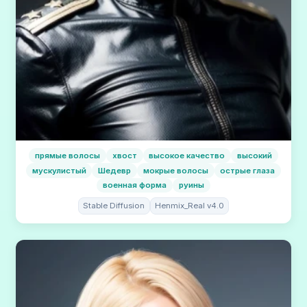
прямые волосы
хвост
высокое качество
высокий
мускулистый
Шедевр
мокрые волосы
острые глаза
военная форма
руины
Stable Diffusion
Henmix_Real v4.0