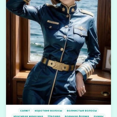
салют
короткие волосы
волнистые волосы
красивая женщина
Шедевр
военная форма
руины