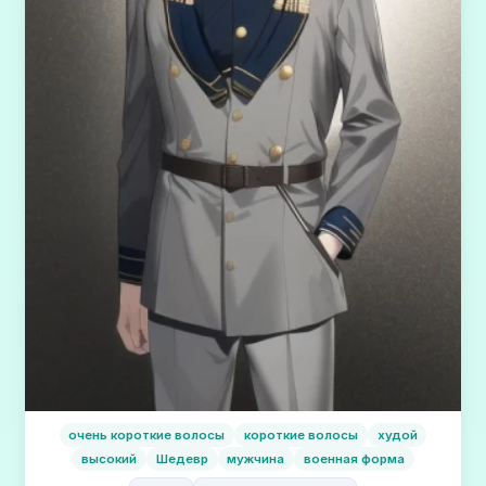
очень короткие волосы
короткие волосы
худой
высокий
Шедевр
мужчина
военная форма