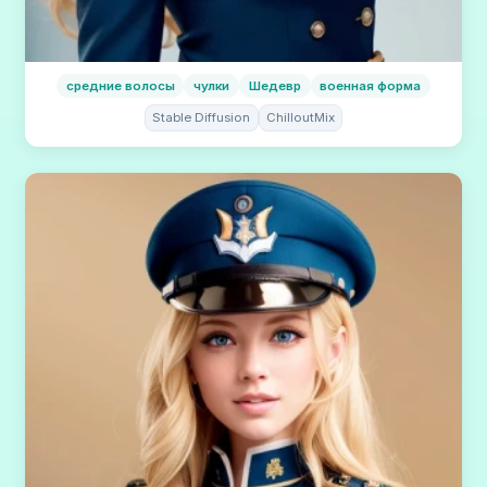
средние волосы
чулки
Шедевр
военная форма
Stable Diffusion
ChilloutMix