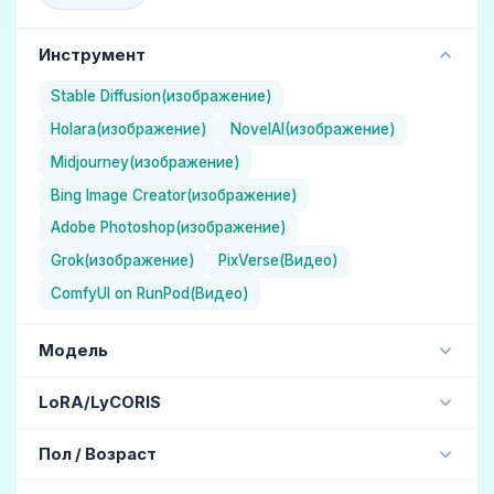
Инструмент
Stable Diffusion(изображение)
Holara(изображение)
NovelAI(изображение)
Midjourney(изображение)
Bing Image Creator(изображение)
Adobe Photoshop(изображение)
Grok(изображение)
PixVerse(Видео)
ComfyUI on RunPod(Видео)
Модель
NAI Diffusion Anime Full (Иллюстрация) / NovelAI
LoRA/LyCORIS
Aika (Иллюстрация) / Holara
jdllora
Пол / Возраст
ChilloutMix (Реалистичный) / Stable Diffusion
MJ version 5.1 (Реалистичный) / Midjourney