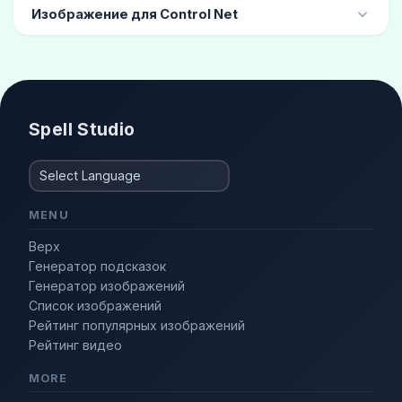
гравюра
(10)
мальчишеский
(4)
Изображение для Control Net
Каталог причесок
(3)
Модный
(3)
приседание
сидеть в спортзале
Фэшн-модель
(3)
Стильный
(2)
Spell Studio
MENU
Верх
Генератор подсказок
Генератор изображений
Список изображений
Рейтинг популярных изображений
Рейтинг видео
MORE