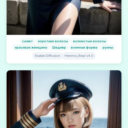
салют
короткие волосы
волнистые волосы
красивая женщина
Шедевр
военная форма
руины
Stable Diffusion
Henmix_Real v4.0