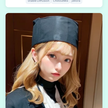
Stable Diffusion
ChilloutMix
jdllora