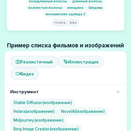
полудлинные волосы
длинные волосы
волнистые волосы
женщина
Шедевр
монашеская одежда 2
Holara
Aika
Пример списка фильмов и изображений
Реалистичный
Иллюстрация
Видео
Инструмент
Stable Diffusion(изображение)
Holara(изображение)
NovelAI(изображение)
Midjourney(изображение)
Bing Image Creator(изображение)