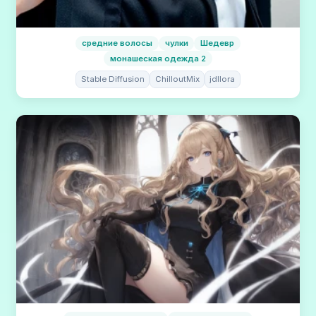
средние волосы
чулки
Шедевр
монашеская одежда 2
Stable Diffusion
ChilloutMix
jdllora