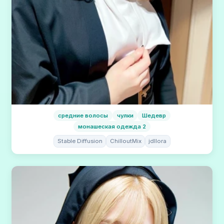
средние волосы
чулки
Шедевр
монашеская одежда 2
Stable Diffusion
ChilloutMix
jdllora