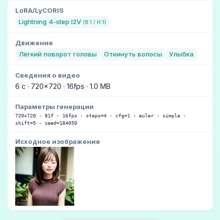
LoRA/LyCORIS
Lightning 4-step I2V
(В:1 / Н:1)
Движение
Лёгкий поворот головы
Откинуть волосы
Улыбка
Сведения о видео
6 с · 720×720 · 16fps · 1.0 MB
Параметры генерации
720×720 · 81f · 16fps · steps=4 · cfg=1 · euler · simple ·
shift=5 · seed=184050
Исходное изображение