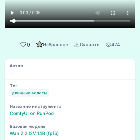
🤍
0
Избранное
Скачать
474
Автор
—
Тег
длинные волосы
Название инструмента
ComfyUI on RunPod
Базовая модель
Wan 2.2 I2V 14B (fp16)