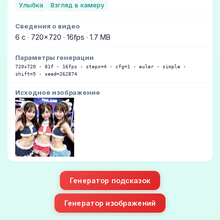
Улыбка
Взгляд в камеру
Сведения о видео
6 с · 720×720 · 16fps · 1.7 MB
Параметры генерации
720×720 · 81f · 16fps · steps=4 · cfg=1 · euler · simple ·
shift=5 · seed=262874
Исходное изображение
Генератор подсказок
Генератор изображений